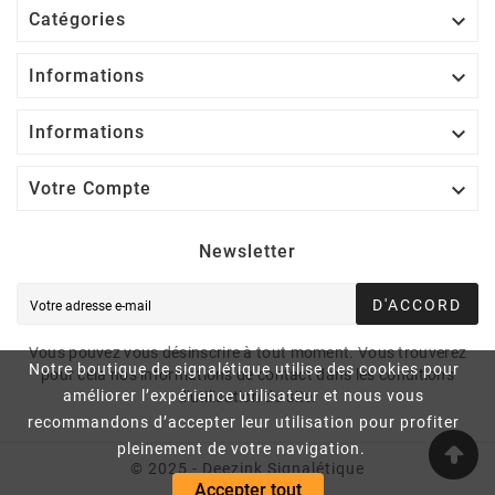

Catégories

Informations

Informations

Votre Compte
Newsletter
D'ACCORD
Vous pouvez vous désinscrire à tout moment. Vous trouverez
Notre boutique de signalétique utilise des cookies pour
pour cela nos informations de contact dans les conditions
améliorer l’expérience utilisateur et nous vous
d'utilisation du site.
recommandons d’accepter leur utilisation pour profiter
pleinement de votre navigation.
© 2025 - Deezink Signalétique
Accepter tout