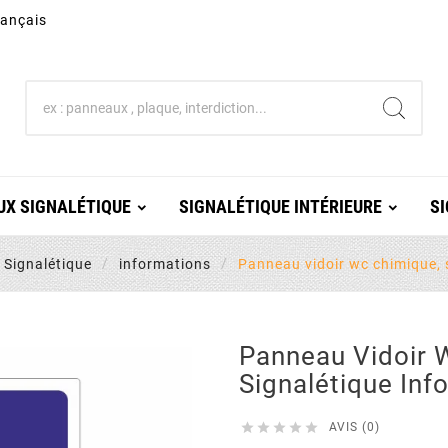
rançais
X SIGNALÉTIQUE
SIGNALÉTIQUE INTÉRIEURE
SI
Signalétique
informations
Panneau vidoir wc chimique, 
Panneau Vidoir 
Signalétique Inf





AVIS (0)