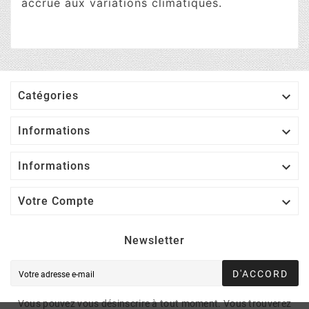
accrue aux variations climatiques.

Catégories

Informations

Informations

Votre Compte
Newsletter
D'ACCORD
Vous pouvez vous désinscrire à tout moment. Vous trouverez