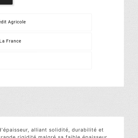
dit Agricole
La France
isseur, alliant solidité, durabilité et
ande rigidité malgré sa faible épaisseur,