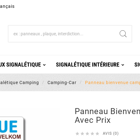
rançais
X SIGNALÉTIQUE
SIGNALÉTIQUE INTÉRIEURE
SI
nalétique Camping
Camping-Car
Panneau bienvenue camp
Panneau Bienve
Avec Prix





AVIS (0)