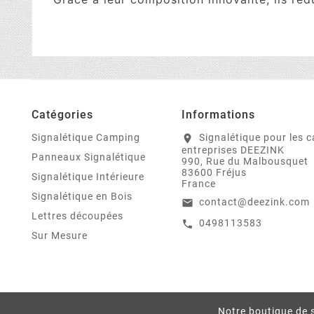
Catégories
Informations
Signalétique Camping
Signalétique pour les 
location_on
entreprises DEEZINK
Panneaux Signalétique
990, Rue du Malbousquet
83600 Fréjus
Signalétique Intérieure
France
Signalétique en Bois
contact@deezink.com
email
Lettres découpées
0498113583
call
Sur Mesure
Notre boutique de s