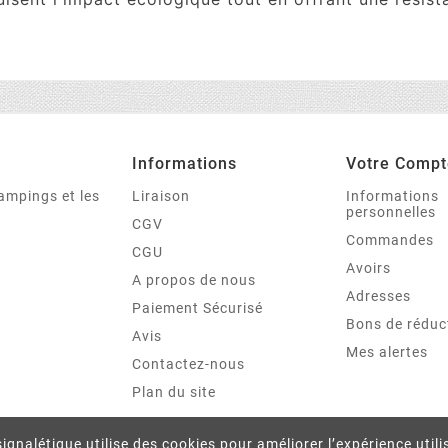
Informations
Votre Compt
campings et les
Liraison
Informations
personnelles
CGV
Commandes
CGU
Avoirs
A propos de nous
Adresses
Paiement Sécurisé
Bons de réduc
Avis
Mes alertes
Contactez-nous
Plan du site
ignalétique utilise des cookies pour améliorer l’expérience util