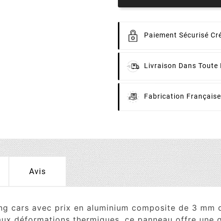
Paiement
Sécurisé Cré
Livraison
Dans Toute 
Fabrication
Française
Avis
cars avec prix en aluminium composite de 3 mm d'épa
aux déformations thermiques, ce panneau offre une gr