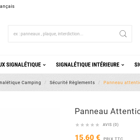
rançais
X SIGNALÉTIQUE
SIGNALÉTIQUE INTÉRIEURE
SI
gnalétique Camping
Sécurité Règlements
Panneau attenti
Panneau Attenti





AVIS (0)
15,60 €
PRIX TTC