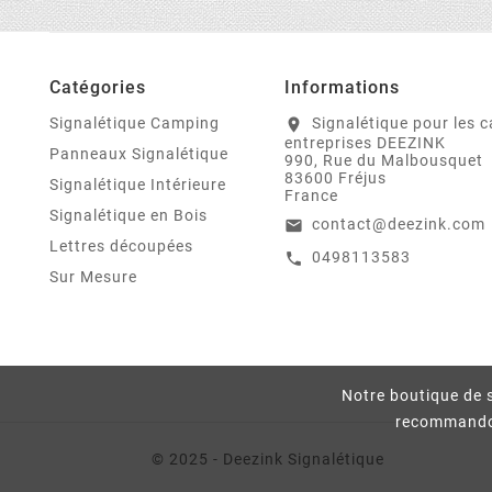
Catégories
Informations
Signalétique Camping
Signalétique pour les 
location_on
entreprises DEEZINK
Panneaux Signalétique
990, Rue du Malbousquet
83600 Fréjus
Signalétique Intérieure
France
Signalétique en Bois
contact@deezink.com
email
Lettres découpées
0498113583
call
Sur Mesure
Notre boutique de s
recommandons
© 2025 - Deezink Signalétique