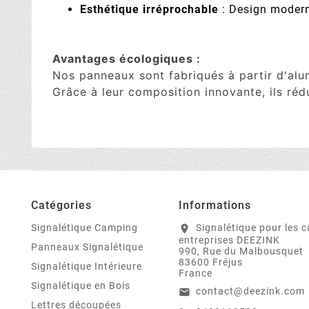
Esthétique irréprochable
: Design moderne
Avantages écologiques :
Nos panneaux sont fabriqués à partir d'al
Grâce à leur composition innovante, ils réd
Catégories
Informations
Signalétique Camping
Signalétique pour les 
location_on
entreprises DEEZINK
Panneaux Signalétique
990, Rue du Malbousquet
83600 Fréjus
Signalétique Intérieure
France
Signalétique en Bois
contact@deezink.com
email
Lettres découpées