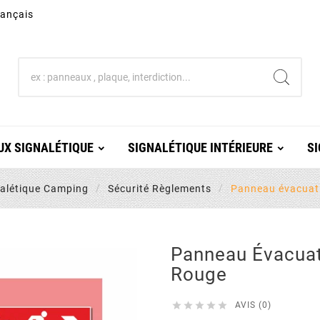
rançais
X SIGNALÉTIQUE
SIGNALÉTIQUE INTÉRIEURE
SI
alétique Camping
Sécurité Règlements
Panneau évacuat
Panneau Évacua
Rouge





AVIS (0)