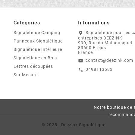
Catégories
Informations
Signalétique Camping
Signalétique pour les 
location_on
entreprises DEEZINK
Panneaux Signalétique
990, Rue du Malbousquet
83600 Fréjus
Signalétique Intérieure
France
Signalétique en Bois
contact@deezink.com
email
Lettres découpées
0498113583
call
Sur Mesure
Notre boutique de s
recommandons
© 2025 - Deezink Signalétique