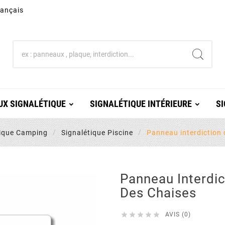
rançais
X SIGNALÉTIQUE
SIGNALÉTIQUE INTÉRIEURE
SI
tique Camping
Signalétique Piscine
Panneau interdiction
Panneau Interdi
Des Chaises





AVIS (0)