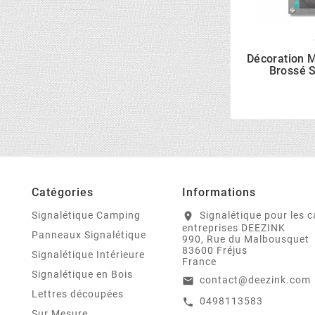
Décoration M
Brossé 
Catégories
Informations
Signalétique Camping
Signalétique pour les 
location_on
entreprises DEEZINK
Panneaux Signalétique
990, Rue du Malbousquet
83600 Fréjus
Signalétique Intérieure
France
Signalétique en Bois
contact@deezink.com
email
Lettres découpées
0498113583
call
Sur Mesure