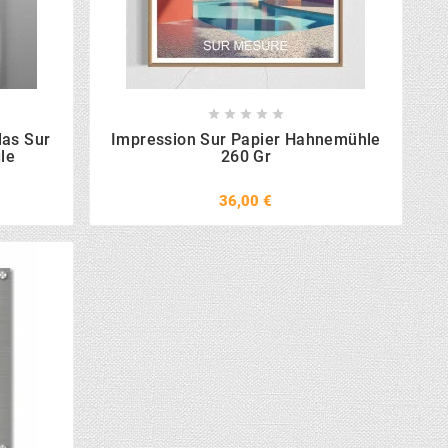





las Sur
Impression Sur Papier Hahnemühle
le
260 Gr
36,00 €