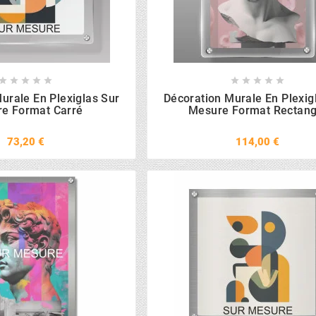










urale En Plexiglas Sur
Décoration Murale En Plexig
e Format Carré
Mesure Format Rectang
73,20 €
114,00 €