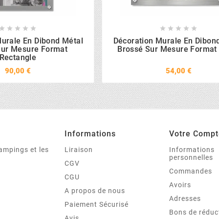










urale En Dibond Métal
Décoration Murale En Dibon
Sur Mesure Format
Brossé Sur Mesure Format
Rectangle
90,00 €
54,00 €
Informations
Votre Compt
campings et les
Liraison
Informations
personnelles
CGV
Commandes
CGU
Avoirs
A propos de nous
Adresses
Paiement Sécurisé
Bons de réduc
Avis