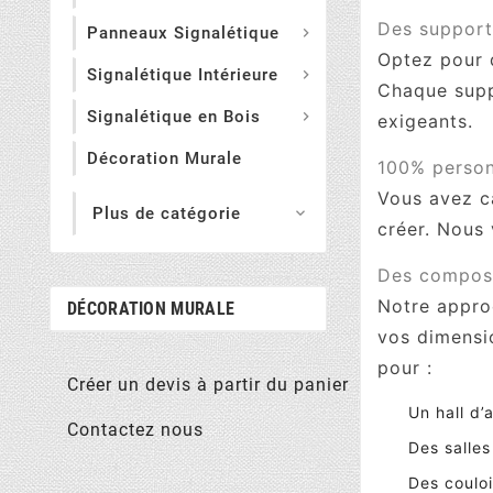
Des support
Panneaux Signalétique

Optez pour 
Signalétique Intérieure

Chaque suppo
Signalétique en Bois

exigeants.
Décoration Murale
100% personn
Vous avez ca
Plus de catégorie

créer. Nous
Des composi
Notre appro
DÉCORATION MURALE
vos dimensio
pour :
Créer un devis à partir du panier
Un hall d’
Contactez nous
Des salles
Des couloi