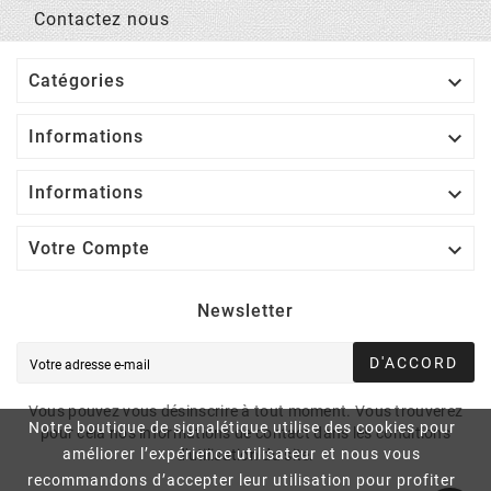
Contactez nous

Catégories

Informations

Informations

Votre Compte
Newsletter
D'ACCORD
Vous pouvez vous désinscrire à tout moment. Vous trouverez
Notre boutique de signalétique utilise des cookies pour
pour cela nos informations de contact dans les conditions
améliorer l’expérience utilisateur et nous vous
d'utilisation du site.
recommandons d’accepter leur utilisation pour profiter