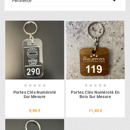

Pertinence










Portes Clés Numéroté
Portes Clés Numéroté En
Sur Mesure
Bois Sur Mesure
9,96 €
11,40 €