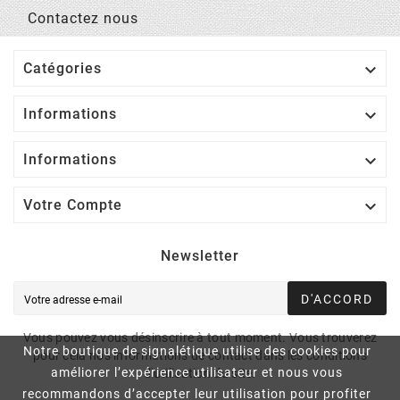
Contactez nous

Catégories

Informations

Informations

Votre Compte
Newsletter
D'ACCORD
Vous pouvez vous désinscrire à tout moment. Vous trouverez
Notre boutique de signalétique utilise des cookies pour
pour cela nos informations de contact dans les conditions
améliorer l’expérience utilisateur et nous vous
d'utilisation du site.
recommandons d’accepter leur utilisation pour profiter