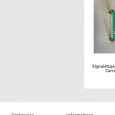
Signalétiq
Carr