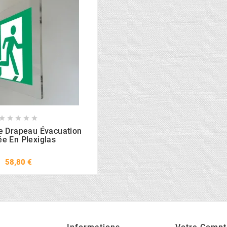





ue Drapeau Évacuation
ée En Plexiglas
58,80 €