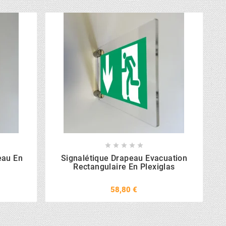





eau En
Signalétique Drapeau Evacuation
Rectangulaire En Plexiglas
58,80 €