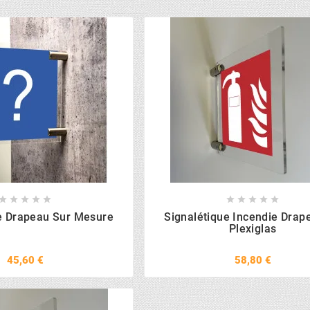










e Drapeau Sur Mesure
Signalétique Incendie Drap
Plexiglas
45,60 €
58,80 €